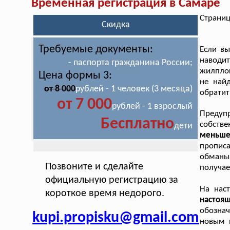
Временная регистрация в Самаре
Страниц
Скидка
Требуемые документы:
Если вы
наводит
- паспорта гражданина России;
жилплощ
Цена формы 3:
не найд
от 8 000
рублей - 1 человек (3 месяца)
обратит
от 7 000
рублей - 1 взрослый
Предуп
Бесплатно
собстве
дети
меньше
пропис
обманыв
Позвоните и сделайте
получае
официальную регистрацию за
На нас
короткое время недорого.
настоя
обознач
kupi.propisku@gmail.com
новым 