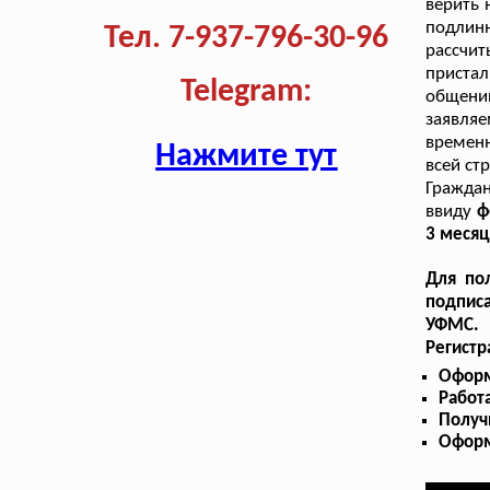
верить 
подлин
Тел. 7-937-796-30-96
рассчи
пристал
Telegram:
общени
заявляе
временн
Нажмите тут
всей ст
Гражда
ввиду
ф
3 месяц
Для по
подписа
УФМС.
Регист
Оформ
Работ
Получ
Оформ